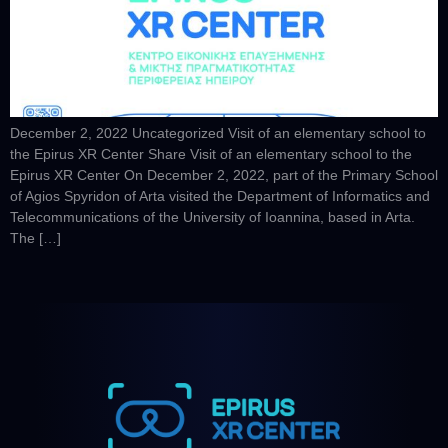
December 2, 2022 Uncategorized Visit of an elementary school to
the Epirus XR Center Share Visit of an elementary school to the
Epirus XR Center On December 2, 2022, part of the Primary School
of Agios Spyridon of Arta visited the Department of Informatics and
Telecommunications of the University of Ioannina, based in Arta.
The […]