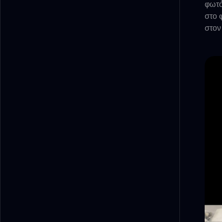
φωτό
στο 
στον