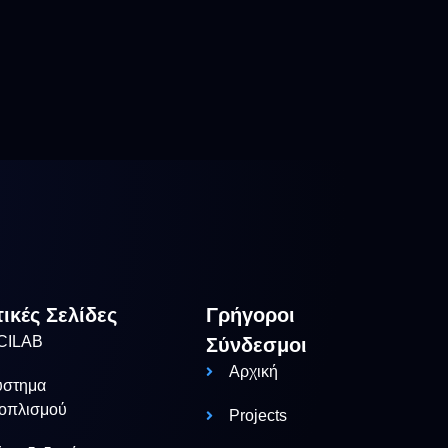
τικές Σελίδες
Γρήγοροι
CILAB
Σύνδεσμοι
Αρχική
ύστημα
ξοπλισμού
Projects