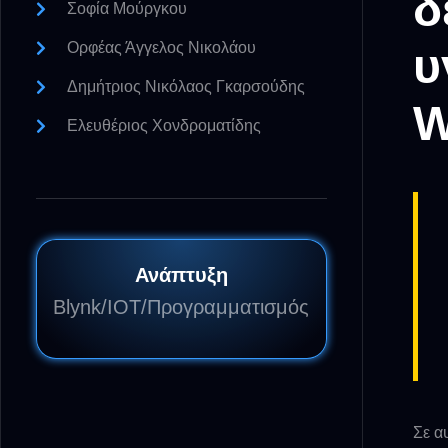
δ
Σοφία Μούργκου
Ορφέας Άγγελος Νικολάου
υ
Δημήτριος Νικόλαος Γκαρσούδης
W
Ελευθέριος Χονδροματίδης
Ανάπτυξη
Blynk/IOT/Προγραμματισμός
Σε α