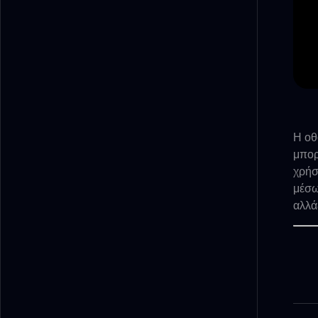
Η οθ
μπορ
χρήσ
μέσω
αλλά