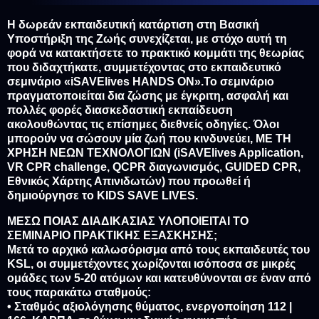
Η δωρεάν εκπαιδευτική κατάρτιση στη Βασική
Υποστήριξη της Ζωής συνεχίζεται, με στόχο αυτή τη
φορά να κατακτήσετε το πρακτικό κομμάτι της θεωρίας
που διδαχτήκατε, συμμετέχοντας στο εκπαιδευτικό
σεμινάριο «iSAVElives HANDS ON».Το σεμινάριο
πραγματοποιείται δια ζώσης με έγκριτη, ασφαλή και
πολλές φορές διασκεδαστική εκπαίδευση
ακολουθώντας τις επίσημες διεθνείς οδηγίες. Όλοι
μπορούν να σώσουν μία ζωή που κινδυνεύει, ΜΕ ΤΗ
ΧΡΗΣΗ ΝΕΩΝ ΤΕΧΝΟΛΟΓΙΩΝ (iSAVElives Application,
VR CPR challenge, QCPR διαγωνισμός, GUIDED CPR,
Εθνικός Χάρτης Απινιδωτών) που προωθεί ή
δημιούργησε το KIDS SAVE LIVES.
ΜΕΣΩ ΠΟΙΑΣ ΔΙΑΔΙΚΑΣΙΑΣ ΥΛΟΠΟΙΕΙΤΑΙ ΤΟ
ΣΕΜΙΝΑΡΙΟ ΠΡΑΚΤΙΚΗΣ ΕΞΑΣΚΗΣΗΣ;
Μετά το αρχικό καλωσόρισμα από τους εκπαιδευτές του
KSL, οι συμμετέχοντες χωρίζονται ισόποσα σε μικρές
ομάδες των 5-20 ατόμων και κατευθύνονται σε έναν από
τους παρακάτω σταθμούς:
• Σταθμός αξιολόγησης θύματος, ενεργοποίηση 112 |