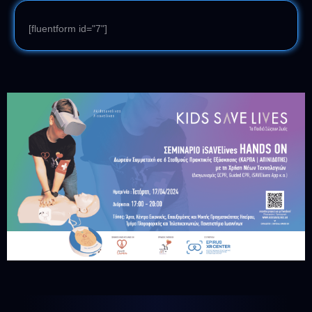
[fluentform id="7"]