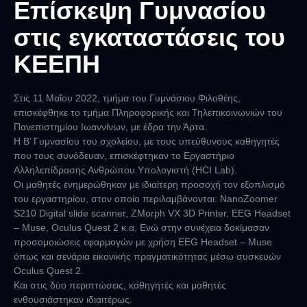
Επίσκεψη Γυμνασίου
στις εγκαταστάσεις του
ΚΕΕΠΗ
Στις 11 Μαΐου 2022, τμήμα του Γυμνάσιου Φιλοθέης,
επισκέφθηκε το τμήμα Πληροφορικής και Τηλεπικοινωνιών του
Πανεπιστημίου Ιωαννίνων, με έδρα την Άρτα.
Η Β’ Γυμνασίου του σχολείου, με τους υπεύθυνους καθηγητές
που τους συνόδευαν, επισκέφτηκαν το Εργαστήριο
Αλληλεπίδρασης Ανθρώπου Υπολογιστή (HCI Lab).
Οι μαθητές ενημερώθηκαν με ιδιαίτερη προσοχή τον εξοπλισμό
του εργαστηρίου, στον οποίο περιλαμβάνονται: NanoZoomer
S210 Digital slide scanner, ZMorph VX 3D Printer, EEG Headset
– Muse, Oculus Quest 2 κ.α. Ενώ στην συνέχεια δοκίμασαν
προσομοιώσεις εφαρμογών με χρήση EEG Headset – Muse
όπως και σενάρια εικονικής πραγματικότητας μέσω συσκευών
Oculus Quest 2.
Και στις δύο περιπτώσεις, καθηγητές και μαθητές
ενθουσιάστηκαν ιδιαιτέρως.