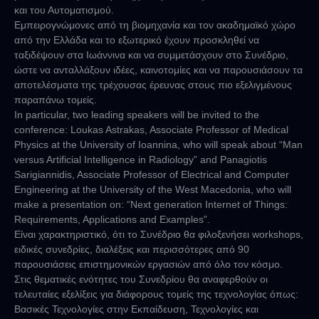
και του Αυτοματισμού.
Εμπειρογνώμονες από τη βιομηχανία και τον ακαδημαϊκό χώρο
από την Ελλάδα και το εξωτερικό έχουν προσκληθεί να
ταξιδέψουν στα Ιωάννινα και να συμμετάσχουν στο Συνέδριο,
ώστε να ανταλλάξουν ιδέες, καινοτομίες και να παρουσιάσουν τα
αποτελέσματα της τρέχουσας έρευνας στους πιο εξελιγμένους
παραπάνω τομείς.
In particular, two leading speakers will be invited to the
conference: Loukas Astrakas, Associate Professor of Medical
Physics at the University of Ioannina, who will speak about “Man
versus Artificial Intelligence in Radiology” and Panagiotis
Sarigiannidis, Associate Professor of Electrical and Computer
Engineering at the University of the West Macedonia, who will
make a presentation on: “Next generation Internet of Things:
Requirements, Applications and Examples”.
Είναι χαρακτηριστικό, ότι το Συνέδριο θα φιλοξενήσει workshops,
ειδικές συνεδρίες, διαλέξεις και περισσότερες από 90
παρουσιάσεις επιστημονικών εργασιών από όλο τον κόσμο.
Στις θεματικές ενότητες του Συνεδρίου θα αναφερθούν οι
τελευταίες εξελίξεις για διάφορους τομείς της τεχνολογίας όπως:
Βασικές Τεχνολογίες στην Εκπαίδευση, Τεχνολογίες και