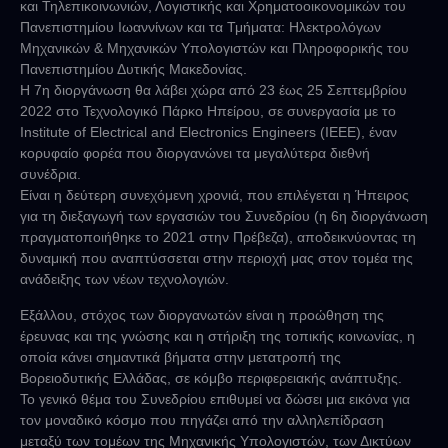
και Τηλεπικοινωνιών, Λογιστικής και Χρηματοοικονομικών του
Πανεπιστημίου Ιωαννίνων και τα Τμήματα: Ηλεκτρολόγων
Μηχανικών & Μηχανικών Υπολογιστών και Πληροφορικής του
Πανεπιστημίου Δυτικής Μακεδονίας.
Η 7η διοργάνωση θα λάβει χώρα από 23 έως 25 Σεπτεμβρίου
2022 στο Τεχνολογικό Πάρκο Ηπείρου, σε συνεργασία με το
Institute of Electrical and Electronics Engineers (IEEE), έναν
κορυφαίο φορέα που διοργανώνει τα μεγαλύτερα διεθνή
συνέδρια.
Είναι η δεύτερη συνεχόμενη χρονιά, που επιλέγεται η Ήπειρος
για τη διεξαγωγή των εργασιών του Συνεδρίου (η 6η διοργάνωση
πραγματοποιήθηκε το 2021 στην Πρέβεζα), αποδεικνύοντας τη
δυναμική που αναπτύσσεται στην περιοχή μας στον τομέα της
ανάδειξης των νέων τεχνολογιών.
Εξάλλου, στόχος των διοργανωτών είναι η προώθηση της
έρευνας και της γνώσης και η στήριξη της τοπικής κοινωνίας, η
οποία κάνει σημαντικά βήματα στην μετατροπή της
Βορειοδυτικής Ελλάδας, σε κόμβο περιφερειακής ανάπτυξης.
Το γενικό θέμα του Συνεδρίου επιθυμεί να δώσει μια εικόνα για
τον μοναδικό κόσμο που πηγάζει από την αλληλεπίδραση
μεταξύ των τομέων της Μηχανικής Υπολογιστών, των Δικτύων